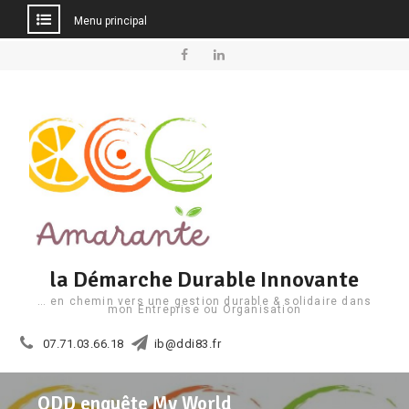
Menu principal
Aller
au
Facebook
Linkedin
contenu
la Démarche Durable Innovante
… en chemin vers une gestion durable & solidaire dans
mon Entreprise ou Organisation
07.71.03.66.18
ib@ddi83.fr
ODD enquête My World