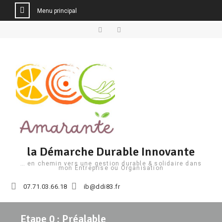
Menu principal
Aller
au
Facebook
Linkedin
contenu
la Démarche Durable Innovante
… en chemin vers une gestion durable & solidaire dans
mon Entreprise ou Organisation
07.71.03.66.18
ib@ddi83.fr
Etape 0 : Préalable