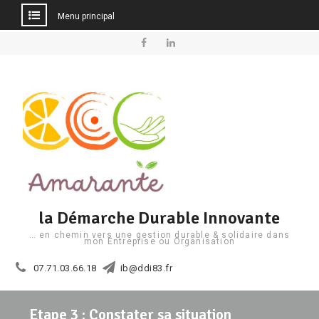
Menu principal
Aller
au
Facebook
Linkedin
contenu
la Démarche Durable Innovante
… en chemin vers une gestion durable & solidaire dans
mon Entreprise ou Organisation
07.71.03.66.18
ib@ddi83.fr
Etape 3 : Constater sa situation