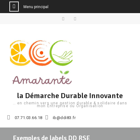
Menu principal
Aller
au
Facebook
Linkedin
contenu
la Démarche Durable Innovante
… en chemin vers une gestion durable & solidaire dans
mon Entreprise ou Organisation
07.71.03.66.18
ib@ddi83.fr
Exemples de labels DD RSE