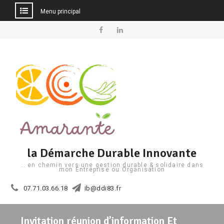
Menu principal
Aller
au
Facebook
Linkedin
contenu
la Démarche Durable Innovante
… en chemin vers une gestion durable & solidaire dans
mon Entreprise ou Organisation
07.71.03.66.18
ib@ddi83.fr
Invitation réunion d’information Et