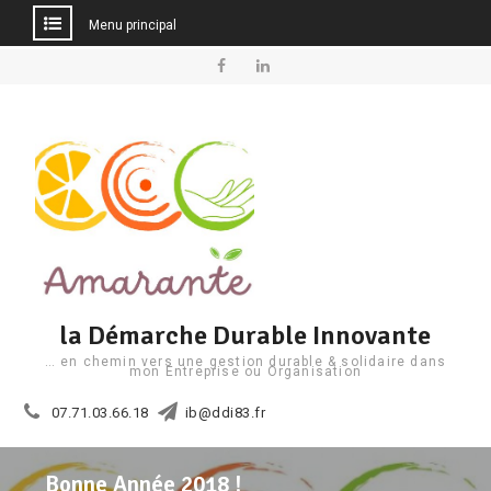
Menu principal
Aller
au
Facebook
Linkedin
contenu
la Démarche Durable Innovante
… en chemin vers une gestion durable & solidaire dans
mon Entreprise ou Organisation
07.71.03.66.18
ib@ddi83.fr
Bonne Année 2018 !