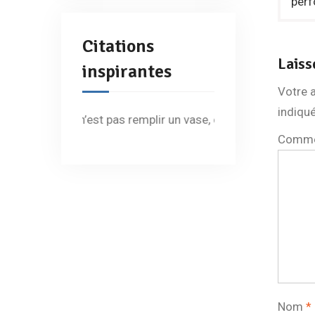
perf
Citations
Laiss
inspirantes
Votre a
indiqu
es ce n’est pas remplir un vase, c’est allumer un feu » Ari
Comme
Nom
*