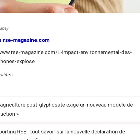
xabey
e rse-magazine.com
/www.rse-magazine.com/L-impact-environnemental-des-
hones-explose
alités
gation
’agriculture post-glyphosate exige un nouveau modèle de
uction »
icle
porting RSE : tout savoir sur la nouvelle déclaration de