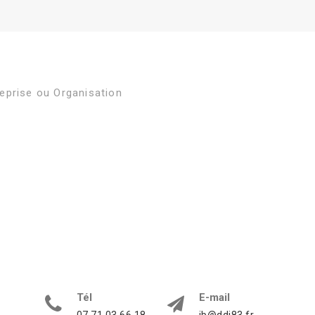
eprise ou Organisation
Tél
E-mail
07.71.03.66.18
ib@ddi83.fr