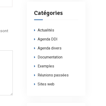
Catégories
Actualités
 sont
Agenda DDI
 groupe de citoyens engagés et réfléchis puisse changer le m
Agenda divers
Documentation
Exemples
Réunions passées
Sites web