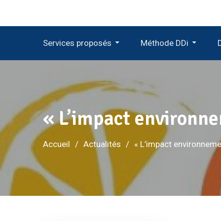
Services proposés
Méthode DDi
D
« L’impact environn
Accueil
Actualités
« L’impact environneme