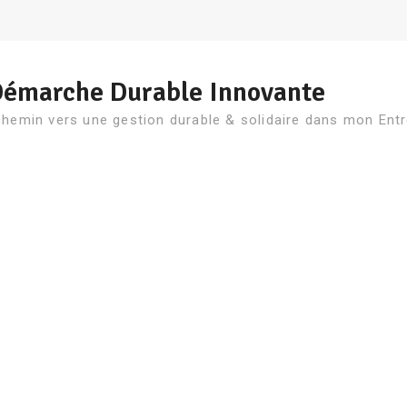
Démarche Durable Innovante
chemin vers une gestion durable & solidaire dans mon Entr