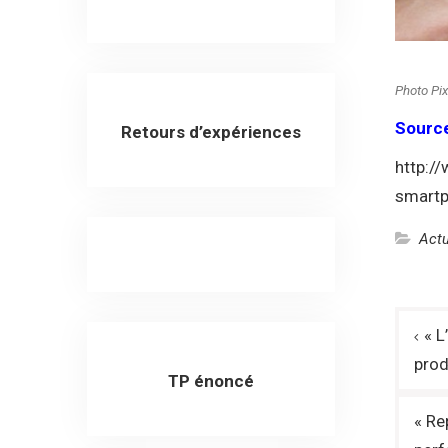
Photo Pi
Sourc
Retours d’expériences
http:/
smartp
Actu
Navi
« L
de
prod
TP énoncé
l’art
« Re