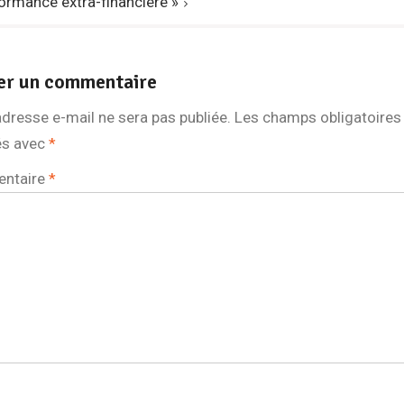
ormance extra-financière »
er un commentaire
dresse e-mail ne sera pas publiée.
Les champs obligatoires
és avec
*
stophane, poète comique grec « Ne doutez jamais qu’un petit
ntaire
*