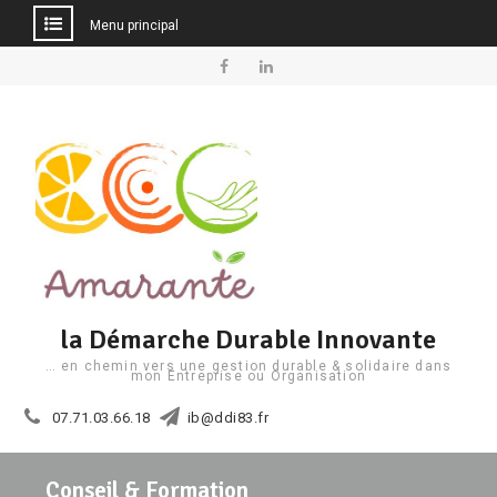
Menu principal
Aller
au
Facebook
Linkedin
contenu
la Démarche Durable Innovante
… en chemin vers une gestion durable & solidaire dans
mon Entreprise ou Organisation
07.71.03.66.18
ib@ddi83.fr
Conseil & Formation