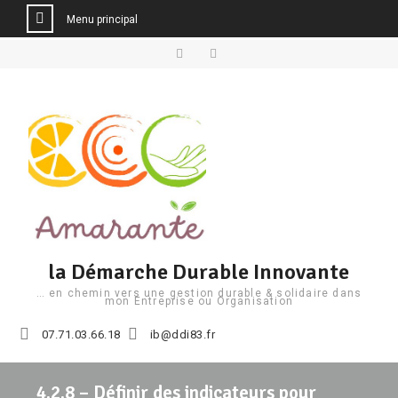
Menu principal
Aller
au
Facebook
Linkedin
contenu
la Démarche Durable Innovante
… en chemin vers une gestion durable & solidaire dans
mon Entreprise ou Organisation
07.71.03.66.18
ib@ddi83.fr
4.2.8 – Définir des indicateurs pour