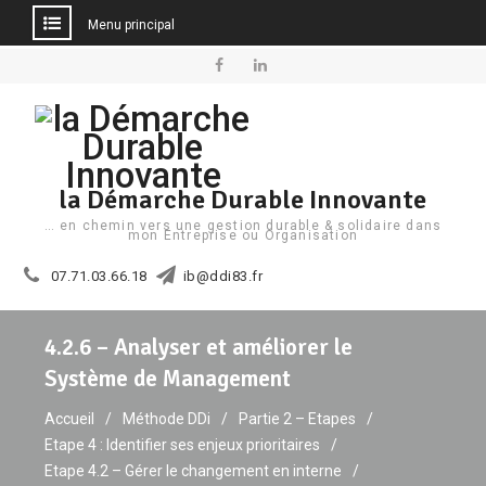
Menu principal
Aller
au
Facebook
Linkedin
contenu
la Démarche Durable Innovante
… en chemin vers une gestion durable & solidaire dans
mon Entreprise ou Organisation
07.71.03.66.18
ib@ddi83.fr
4.2.6 – Analyser et améliorer le
Système de Management
Accueil
Méthode DDi
Partie 2 – Etapes
Etape 4 : Identifier ses enjeux prioritaires
Etape 4.2 – Gérer le changement en interne