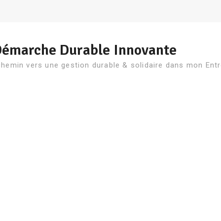
Démarche Durable Innovante
chemin vers une gestion durable & solidaire dans mon Entr