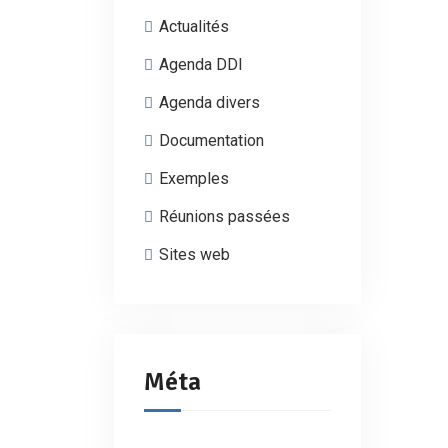
Actualités
Agenda DDI
petit groupe de citoyens engagés et réfléchis puisse change
Agenda divers
Documentation
Exemples
Réunions passées
Sites web
Méta