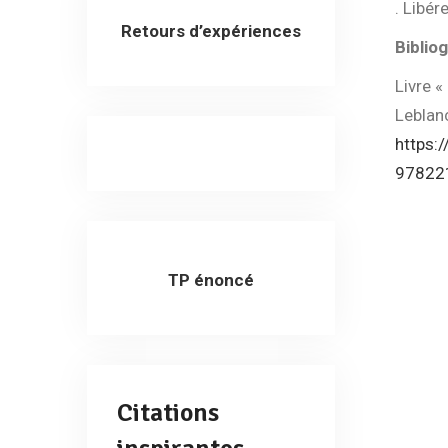
. Libér
Retours d’expériences
Biblio
Livre «
Leblanc
https:/
97822
TP énoncé
Citations