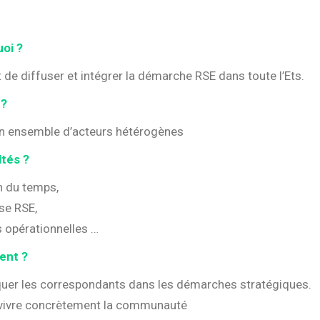
oi ?
de diffuser et intégrer la démarche RSE dans toute l’Ets.
 ?
un ensemble d’acteurs hétérogènes
ltés ?
n du temps,
se RSE,
s opérationnelles …
nt ?
iquer les correspondants dans les démarches stratégiques.
e vivre concrètement la communauté