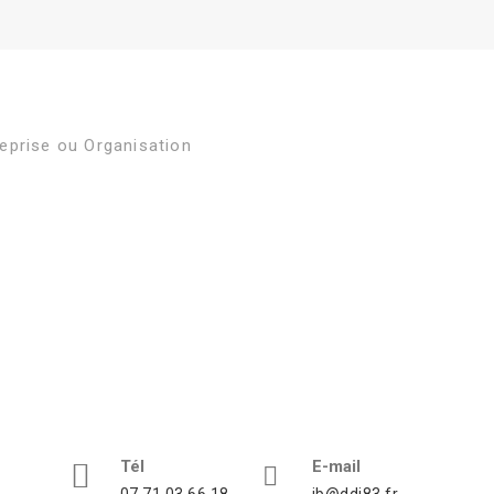
eprise ou Organisation
Tél
E-mail
07.71.03.66.18
ib@ddi83.fr