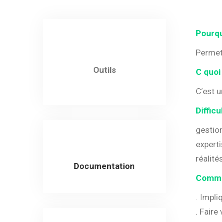
Pourqu
Permet 
Outils
C quoi
C’est 
Difficu
gestio
experti
réalité
Documentation
Comme
. Impl
. Fair