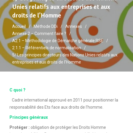
Unies relatifs aux entreprises et aux
droits de l’Homme
Accueil
Méthode DDi
Annexes
Annexe 2 – Comment faire ?
A2.1 – Méthodologie de Démarche générale RSE
2.1.1 – Référentiels de normalisation
5/ Les principes directeurs des Nations Unies relatifs aux
entreprises et aux droits de l’Homme
C quoi ?
Cadre international approuvé en 2011 pour positionner la
responsabilité des Ets face aux droits de l’homme.
Principes généraux
Protéger :
obligation de protéger les Droits Homme