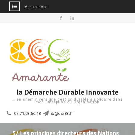
Menu principal
Aller
au
Facebook
Linkedin
contenu
la Démarche Durable Innovante
… en chemin vers une gestion durable & solidaire dans
mon Entreprise ou Organisation
07.71.03.66.18
ib@ddi83.fr
5/ Les principes directeurs des Nations